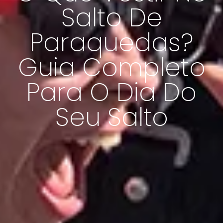
Salto De
Paraquedas?
Guia Completo
Para O Dia Do
Seu Salto