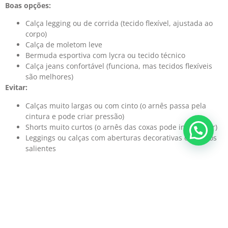
Boas opções:
Calça legging ou de corrida (tecido flexível, ajustada ao
corpo)
Calça de moletom leve
Bermuda esportiva com lycra ou tecido técnico
Calça jeans confortável (funciona, mas tecidos flexíveis
são melhores)
Evitar:
Calças muito largas ou com cinto (o arnês passa pela
cintura e pode criar pressão)
Shorts muito curtos (o arnês das coxas pode incomodar)
Leggings ou calças com aberturas decorativas ou bolsos
salientes
Parte de cima
Boas opções:
Camiseta de algodão ou tecido esportivo
Blusa de manga longa mais ajustada ao corpo (boa opção
para dias frios)