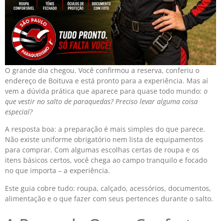
O grande dia chegou. Você confirmou a reserva, conferiu o
endereço de Boituva e está pronto para a experiência. Mas aí
vem a dúvida prática que aparece para quase todo mundo:
o
que vestir no salto de paraquedas? Preciso levar alguma coisa
especial?
A resposta boa: a preparação é mais simples do que parece.
Não existe uniforme obrigatório nem lista de equipamentos
para comprar. Com algumas escolhas certas de roupa e os
itens básicos certos, você chega ao campo tranquilo e focado
no que importa – a experiência.
Este guia cobre tudo: roupa, calçado, acessórios, documentos,
alimentação e o que fazer com seus pertences durante o salto.