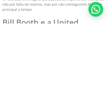
não por falta de reserva, mas por não conseguirem liberar o
principal a tempo.
Bill Booth e a United
Parachute Technologies
(UPT)
Bill Booth
era paraquedista, engenheiro e fundador da
United
Parachute Technologies (UPT)
, uma das mais respeitadas
fabricantes de equipamentos de paraquedismo dos Estados
Unidos. Ao longo dos anos 1970, ele se debruçou sobre o
problema das liberações de emergência com uma abordagem
de engenharia sistemática.
Sua premissa: o sistema de liberação do principal precisava ser
mecanicamente simples, exigir o mínimo de força possível e
funcionar de forma confiável mesmo sob forças
aerodinâmicas extremas
.