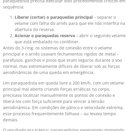
paraquedista precisa executar dois procedimentos críticos em
sequência:
Liberar (cortar) o paraquedas principal
– separar o
velame com falha do arnês para que ele não interfira na
abertura do reserva.
Acionar o paraquedas reserva
– abrir o segundo velame
que está embalado no contêiner.
Antes do 3-ring, os sistemas de conexão entre o velame
principal e o arnês usavam fechamentos rígidos de metal –
parafusos, ganchos e pinos que eram seguros durante o voo
normal, mas extremamente difíceis de liberar sob as forças
aerodinâmicas de uma queda em emergência.
Um paraquedista em queda livre a 200 km/h, com um velame
principal mal aberto criando forças erráticas no corpo,
precisava localizar manualmente os pontos de conexão e
liberá-los com força suficiente para vencer a tensão
aerodinâmica. Em condições de pânico e velocidade extrema,
esse processo frequentemente falhava – ou levava tempo
demais.
O resultado era trágico: paraquedistas experientes morrendo